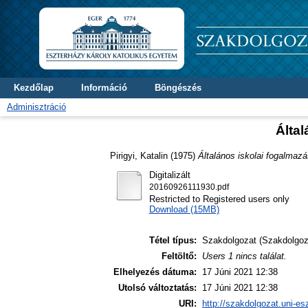
Kezdőlap
Információ
Böngészés
Adminisztráció
Álta
Pirigyi, Katalin
(1975)
Általános iskolai fogalmaz
Digitalizált
20160926111930.pdf
Restricted to Registered users only
Download (15MB)
Tétel típus:
Szakdolgozat (Szakdolgoz
Feltöltő:
Users 1 nincs találat.
Elhelyezés dátuma:
17 Júni 2021 12:38
Utolsó változtatás:
17 Júni 2021 12:38
URI:
http://szakdolgozat.uni-es