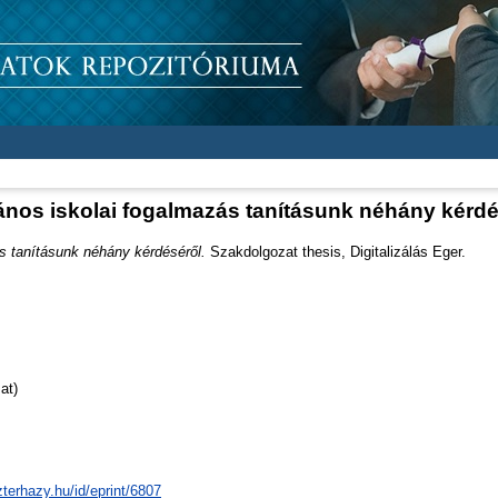
lános iskolai fogalmazás tanításunk néhány kérdé
ás tanításunk néhány kérdéséről.
Szakdolgozat thesis, Digitalizálás Eger.
at)
zterhazy.hu/id/eprint/6807