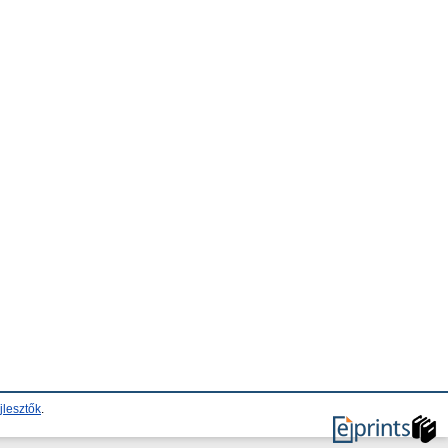
jlesztők
.