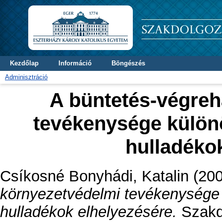
Kezdőlap
Információ
Böngészés
Adminisztráció
A büntetés-végreh
tevékenysége különö
hulladéko
Csíkosné Bonyhádi, Katalin
(20
környezetvédelmi tevékenysége k
hulladékok elhelyezésére.
Szakdo