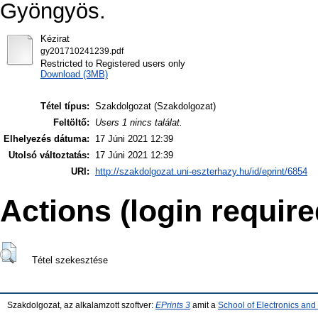
Gyöngyös.
Kézirat
gy201710241239.pdf
Restricted to Registered users only
Download (3MB)
Tétel típus:
Szakdolgozat (Szakdolgozat)
Feltöltő:
Users 1 nincs találat.
Elhelyezés dátuma:
17 Júni 2021 12:39
Utolsó változtatás:
17 Júni 2021 12:39
URI:
http://szakdolgozat.uni-eszterhazy.hu/id/eprint/6854
Actions (login require
Tétel szekesztése
Szakdolgozat, az alkalamzott szoftver:
EPrints 3
amit a
School of Electronics an