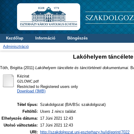
Kezdőlap
Információ
Böngészés
Adminisztráció
Lakóhelyem táncélete
Tóth, Brigitta
(2011)
Lakóhelyem táncélete és tánctörténeti dokumentumai.
BA
Kézirat
G2LOWC.pdf
Restricted to Registered users only
Download (3MB)
Tétel típus:
Szakdolgozat (BA/BSc szakdolgozat)
Feltöltő:
Users 1 nincs találat.
Elhelyezés dátuma:
17 Júni 2021 12:43
Utolsó változtatás:
17 Júni 2021 12:43
URI:
http://szakdolgozat.uni-eszterhazy.hu/id/eprint/7022