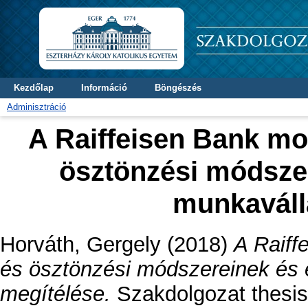
Kezdőlap
Információ
Böngészés
Adminisztráció
A Raiffeisen Bank mo
ösztönzési módsze
munkaváll
Horváth, Gergely
(2018)
A Raiff
és ösztönzési módszereinek és 
megítélése.
Szakdolgozat thesi