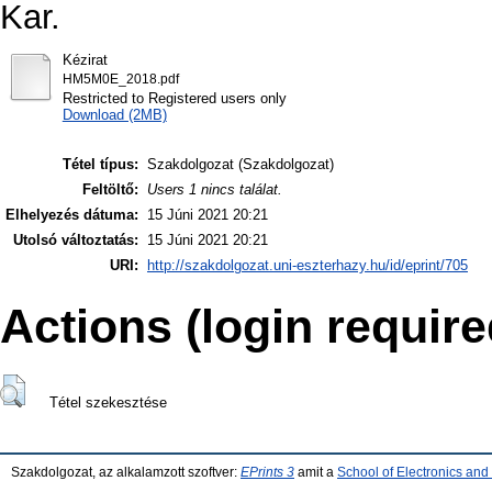
Kar.
Kézirat
HM5M0E_2018.pdf
Restricted to Registered users only
Download (2MB)
Tétel típus:
Szakdolgozat (Szakdolgozat)
Feltöltő:
Users 1 nincs találat.
Elhelyezés dátuma:
15 Júni 2021 20:21
Utolsó változtatás:
15 Júni 2021 20:21
URI:
http://szakdolgozat.uni-eszterhazy.hu/id/eprint/705
Actions (login require
Tétel szekesztése
Szakdolgozat, az alkalamzott szoftver:
EPrints 3
amit a
School of Electronics an