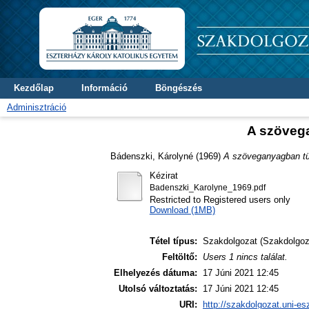
Kezdőlap
Információ
Böngészés
Adminisztráció
A szövega
Bádenszki, Károlyné
(1969)
A szöveganyagban tü
Kézirat
Badenszki_Karolyne_1969.pdf
Restricted to Registered users only
Download (1MB)
Tétel típus:
Szakdolgozat (Szakdolgoz
Feltöltő:
Users 1 nincs találat.
Elhelyezés dátuma:
17 Júni 2021 12:45
Utolsó változtatás:
17 Júni 2021 12:45
URI:
http://szakdolgozat.uni-es