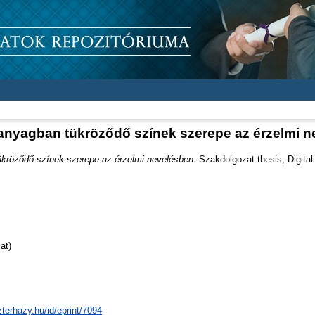
nyagban tükröződő színek szerepe az érzelmi 
kröződő színek szerepe az érzelmi nevelésben.
Szakdolgozat thesis, Digital
at)
zterhazy.hu/id/eprint/7094