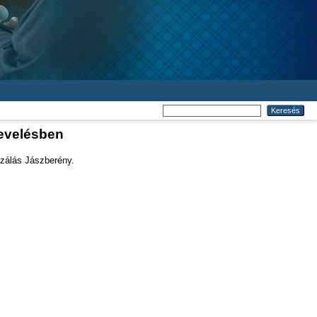
nevelésben
izálás Jászberény.