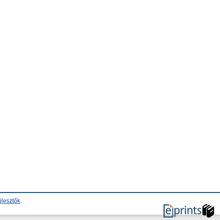
jlesztők
.