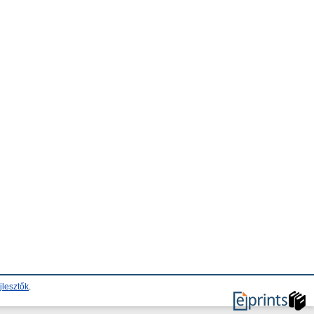
jlesztők
.