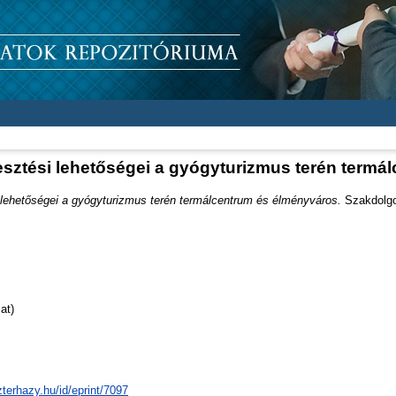
esztési lehetőségei a gyógyturizmus terén termá
 lehetőségei a gyógyturizmus terén termálcentrum és élményváros.
Szakdolgoz
at)
zterhazy.hu/id/eprint/7097