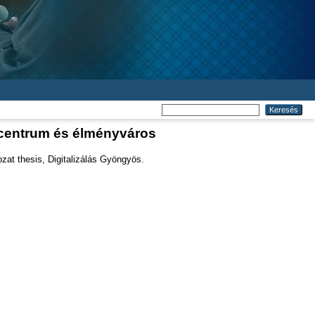
lcentrum és élményváros
at thesis, Digitalizálás Gyöngyös.