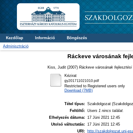
Kezdőlap
Információ
Böngészés
Adminisztráció
Ráckeve városának fejl
Kiss, Judit
(2007)
Ráckeve városának fejlesztési
Kézirat
gy201711021010.pdf
Restricted to Registered users only
Download (7MB)
Tétel típus:
Szakdolgozat (Szakdolgoz
Feltöltő:
Users 1 nincs találat.
Elhelyezés dátuma:
17 Júni 2021 12:45
Utolsó változtatás:
17 Júni 2021 12:45
URI:
http://szakdolgozat.uni-es