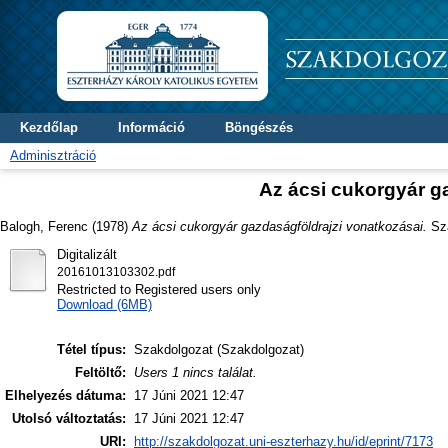
Kezdőlap
Információ
Böngészés
Adminisztráció
Az ácsi cukorgyár g
Balogh, Ferenc
(1978)
Az ácsi cukorgyár gazdaságföldrajzi vonatkozásai.
Sza
Digitalizált
20161013103302.pdf
Restricted to Registered users only
Download (6MB)
Tétel típus:
Szakdolgozat (Szakdolgozat)
Feltöltő:
Users 1 nincs találat.
Elhelyezés dátuma:
17 Júni 2021 12:47
Utolsó változtatás:
17 Júni 2021 12:47
URI:
http://szakdolgozat.uni-eszterhazy.hu/id/eprint/7173