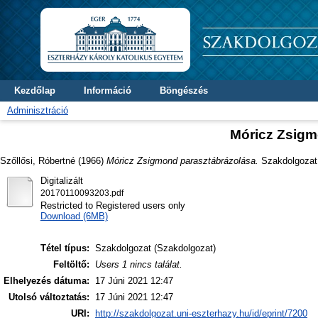
Kezdőlap
Információ
Böngészés
Adminisztráció
Móricz Zsigm
Szőllősi, Róbertné
(1966)
Móricz Zsigmond parasztábrázolása.
Szakdolgozat t
Digitalizált
20170110093203.pdf
Restricted to Registered users only
Download (6MB)
Tétel típus:
Szakdolgozat (Szakdolgozat)
Feltöltő:
Users 1 nincs találat.
Elhelyezés dátuma:
17 Júni 2021 12:47
Utolsó változtatás:
17 Júni 2021 12:47
URI:
http://szakdolgozat.uni-eszterhazy.hu/id/eprint/7200