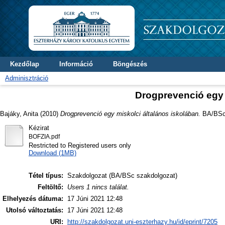
Kezdőlap
Információ
Böngészés
Adminisztráció
Drogprevenció egy 
Bajáky, Anita
(2010)
Drogprevenció egy miskolci általános iskolában.
BA/BSc s
Kézirat
BOFZIA.pdf
Restricted to Registered users only
Download (1MB)
Tétel típus:
Szakdolgozat (BA/BSc szakdolgozat)
Feltöltő:
Users 1 nincs találat.
Elhelyezés dátuma:
17 Júni 2021 12:48
Utolsó változtatás:
17 Júni 2021 12:48
URI:
http://szakdolgozat.uni-eszterhazy.hu/id/eprint/7205