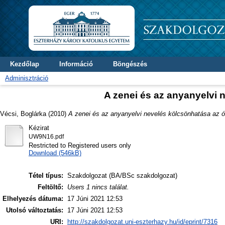
Kezdőlap
Információ
Böngészés
Adminisztráció
A zenei és az anyanyelvi
Vécsi, Boglárka
(2010)
A zenei és az anyanyelvi nevelés kölcsönhatása az 
Kézirat
UW9N16.pdf
Restricted to Registered users only
Download (546kB)
Tétel típus:
Szakdolgozat (BA/BSc szakdolgozat)
Feltöltő:
Users 1 nincs találat.
Elhelyezés dátuma:
17 Júni 2021 12:53
Utolsó változtatás:
17 Júni 2021 12:53
URI:
http://szakdolgozat.uni-eszterhazy.hu/id/eprint/7316