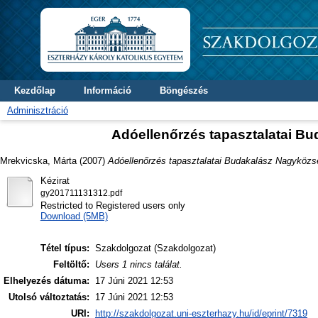
Kezdőlap
Információ
Böngészés
Adminisztráció
Adóellenőrzés tapasztalatai 
Mrekvicska, Márta
(2007)
Adóellenőrzés tapasztalatai Budakalász Nagyköz
Kézirat
gy201711131312.pdf
Restricted to Registered users only
Download (5MB)
Tétel típus:
Szakdolgozat (Szakdolgozat)
Feltöltő:
Users 1 nincs találat.
Elhelyezés dátuma:
17 Júni 2021 12:53
Utolsó változtatás:
17 Júni 2021 12:53
URI:
http://szakdolgozat.uni-eszterhazy.hu/id/eprint/7319