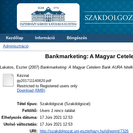
Kezdőlap
Információ
Böngészés
Adminisztráció
Bankmarketing: A Magyar Cetele
Lakatos, Eszter
(2007)
Bankmarketing: A Magyar Cetelem Bank AURA hitelká
Kézirat
gy201711140820.pdf
Restricted to Registered users only
Download (6MB)
Tétel típus:
Szakdolgozat (Szakdolgozat)
Feltöltő:
Users 1 nincs találat.
Elhelyezés dátuma:
17 Júni 2021 12:53
Utolsó változtatás:
17 Júni 2021 12:53
URI:
http://szakdolgozat.uni-eszterhazy.hu/id/eprint/7326