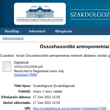
Kezdőlap
Információ
Böngészés
Adminisztráció
Összehasonlító antropometriai
Csanálosi, István
Összehasonlító antropometriai mérések általános iskolás
Digitalizált
20161124110038.pdf
Restricted to Registered users only
Download (5MB)
Tétel típus:
Szakdolgozat (Szakdolgozat)
Feltöltő:
Users 1 nincs találat.
Elhelyezés dátuma:
17 Júni 2021 12:54
Utolsó változtatás:
17 Júni 2021 12:54
URI:
http://szakdolgozat.uni-eszterhazy.hu/id/eprint/7349