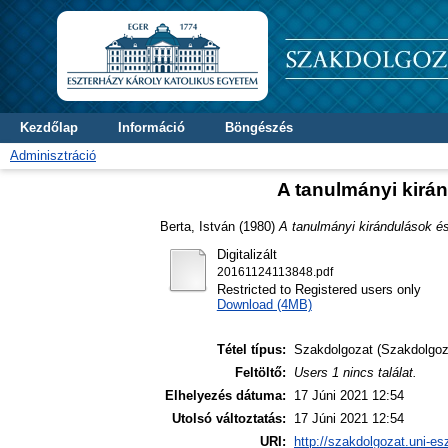
Kezdőlap
Információ
Böngészés
Adminisztráció
A tanulmányi kirán
Berta, István
(1980)
A tanulmányi kirándulások és
Digitalizált
20161124113848.pdf
Restricted to Registered users only
Download (4MB)
Tétel típus:
Szakdolgozat (Szakdolgoz
Feltöltő:
Users 1 nincs találat.
Elhelyezés dátuma:
17 Júni 2021 12:54
Utolsó változtatás:
17 Júni 2021 12:54
URI:
http://szakdolgozat.uni-es