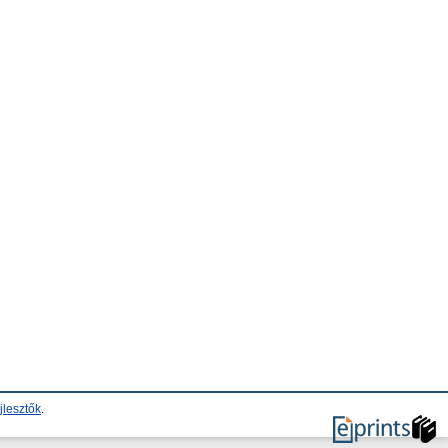
jlesztők
.