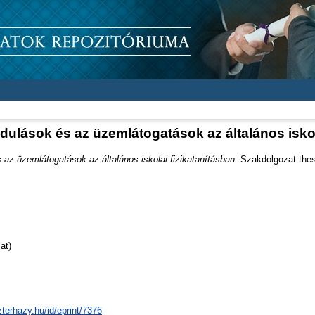
dulások és az üzemlátogatások az általános iskol
 az üzemlátogatások az általános iskolai fizikatanításban.
Szakdolgozat thesi
at)
zterhazy.hu/id/eprint/7376