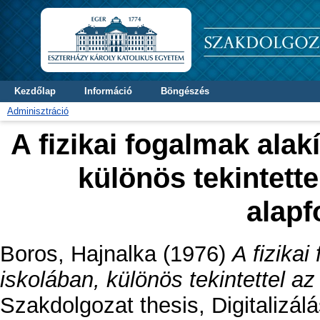
Kezdőlap
Információ
Böngészés
Adminisztráció
A fizikai fogalmak alak
különös tekintett
alap
Boros, Hajnalka
(1976)
A fizikai
iskolában, különös tekintettel a
Szakdolgozat thesis, Digitalizálá