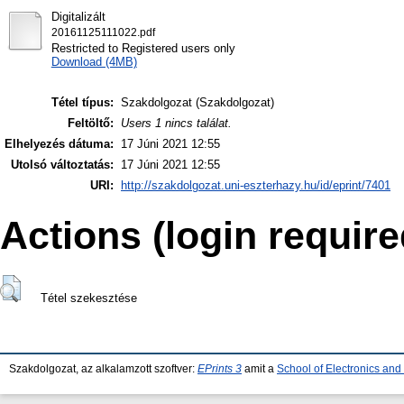
Digitalizált
20161125111022.pdf
Restricted to Registered users only
Download (4MB)
Tétel típus:
Szakdolgozat (Szakdolgozat)
Feltöltő:
Users 1 nincs találat.
Elhelyezés dátuma:
17 Júni 2021 12:55
Utolsó változtatás:
17 Júni 2021 12:55
URI:
http://szakdolgozat.uni-eszterhazy.hu/id/eprint/7401
Actions (login require
Tétel szekesztése
Szakdolgozat, az alkalamzott szoftver:
EPrints 3
amit a
School of Electronics an