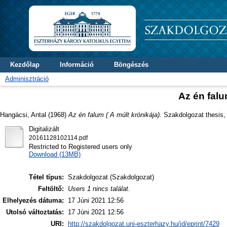
Kezdőlap
Információ
Böngészés
Adminisztráció
Az én falu
Hangácsi, Antal
(1968)
Az én falum ( A múlt krónikája).
Szakdolgozat thesis, D
Digitalizált
20161128102114.pdf
Restricted to Registered users only
Download (13MB)
Tétel típus:
Szakdolgozat (Szakdolgozat)
Feltöltő:
Users 1 nincs találat.
Elhelyezés dátuma:
17 Júni 2021 12:56
Utolsó változtatás:
17 Júni 2021 12:56
URI:
http://szakdolgozat.uni-eszterhazy.hu/id/eprint/7429