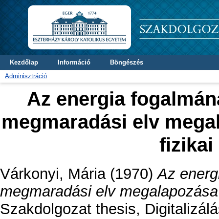
Kezdőlap
Információ
Böngészés
Adminisztráció
Az energia fogalmána
megmaradási elv megala
fizika
Várkonyi, Mária
(1970)
Az energ
megmaradási elv megalapozása az
Szakdolgozat thesis, Digitalizálá