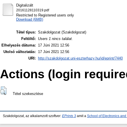
Digitalizált
20161128110319.pdf
Restricted to Registered users only
Download (6MB)
Tétel típus:
Szakdolgozat (Szakdolgozat)
Feltöltő:
Users 1 nincs találat.
Elhelyezés dátuma:
17 Júni 2021 12:56
Utolsó változtatás:
17 Júni 2021 12:56
URI:
http://szakdolgozat.uni-eszterhazy.hu/id/eprint/7440
Actions (login require
Tétel szekesztése
Szakdolgozat, az alkalamzott szoftver:
EPrints 3
amit a
School of Electronics an