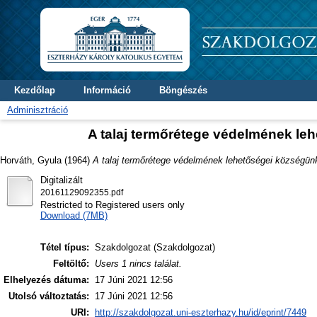
Kezdőlap
Információ
Böngészés
Adminisztráció
A talaj termőrétege védelmének le
Horváth, Gyula
(1964)
A talaj termőrétege védelmének lehetőségei községün
Digitalizált
20161129092355.pdf
Restricted to Registered users only
Download (7MB)
Tétel típus:
Szakdolgozat (Szakdolgozat)
Feltöltő:
Users 1 nincs találat.
Elhelyezés dátuma:
17 Júni 2021 12:56
Utolsó változtatás:
17 Júni 2021 12:56
URI:
http://szakdolgozat.uni-eszterhazy.hu/id/eprint/7449