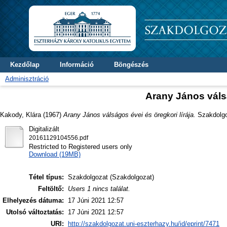
Kezdőlap
Információ
Böngészés
Adminisztráció
Arany János válsá
Kakody, Klára
(1967)
Arany János válságos évei és öregkori lírája.
Szakdolgoz
Digitalizált
20161129104556.pdf
Restricted to Registered users only
Download (19MB)
Tétel típus:
Szakdolgozat (Szakdolgozat)
Feltöltő:
Users 1 nincs találat.
Elhelyezés dátuma:
17 Júni 2021 12:57
Utolsó változtatás:
17 Júni 2021 12:57
URI:
http://szakdolgozat.uni-eszterhazy.hu/id/eprint/7471