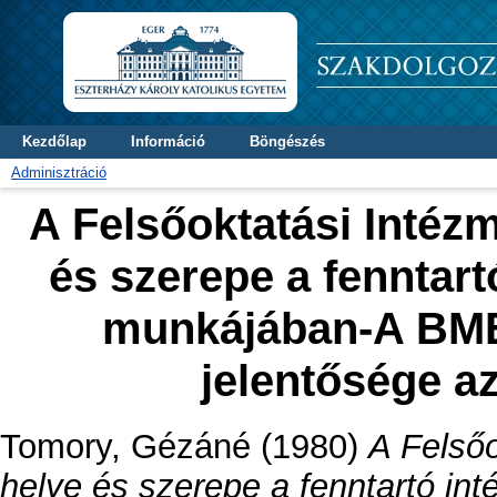
Kezdőlap
Információ
Böngészés
Adminisztráció
A Felsőoktatási Intéz
és szerepe a fenntar
munkájában-A BME
jelentősége a
Tomory, Gézáné
(1980)
A Felső
helye és szerepe a fenntartó i