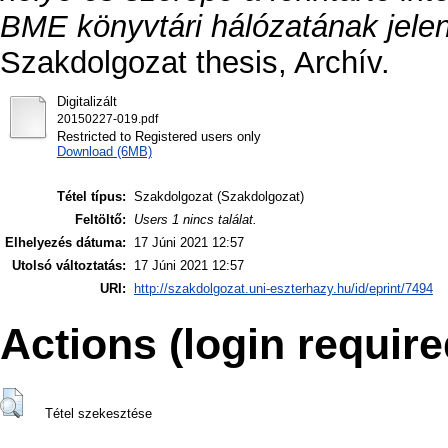
BME könyvtári hálózatának jele
Szakdolgozat thesis, Archív.
Digitalizált
20150227-019.pdf
Restricted to Registered users only
Download (6MB)
Tétel típus:
Szakdolgozat (Szakdolgozat)
Feltöltő:
Users 1 nincs találat.
Elhelyezés dátuma:
17 Júni 2021 12:57
Utolsó változtatás:
17 Júni 2021 12:57
URI:
http://szakdolgozat.uni-eszterhazy.hu/id/eprint/7494
Actions (login require
Tétel szekesztése