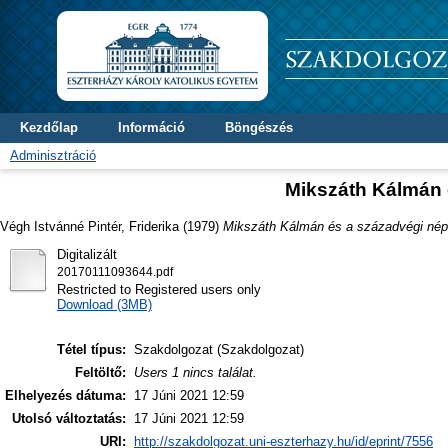
Kezdőlap
Információ
Böngészés
Adminisztráció
Mikszáth Kálmán 
Végh Istvánné Pintér, Friderika
(1979)
Mikszáth Kálmán és a századvégi nép
Digitalizált
20170111093644.pdf
Restricted to Registered users only
Download (3MB)
Tétel típus:
Szakdolgozat (Szakdolgozat)
Feltöltő:
Users 1 nincs találat.
Elhelyezés dátuma:
17 Júni 2021 12:59
Utolsó változtatás:
17 Júni 2021 12:59
URI:
http://szakdolgozat.uni-eszterhazy.hu/id/eprint/7556