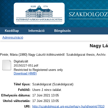
Kezdőlap
Információ
Böngészés
Adminisztráció
Nagy Lás
Pintér, Mária
(1980)
Nagy László költészetéről.
Szakdolgozat thesis, Archív.
Digitalizált
20150227-051.pdf
Restricted to Registered users only
Download (4MB)
Tétel típus:
Szakdolgozat (Szakdolgozat)
Feltöltő:
Users 1 nincs találat.
Elhelyezés dátuma:
17 Júni 2021 13:05
Utolsó változtatás:
17 Júni 2021 13:05
URI:
http://szakdolgozat.uni-eszterhazy.hu/id/eprint/7810