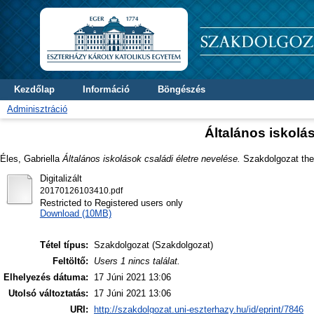
Kezdőlap
Információ
Böngészés
Adminisztráció
Általános iskolá
Éles, Gabriella
Általános iskolások családi életre nevelése.
Szakdolgozat thes
Digitalizált
20170126103410.pdf
Restricted to Registered users only
Download (10MB)
Tétel típus:
Szakdolgozat (Szakdolgozat)
Feltöltő:
Users 1 nincs találat.
Elhelyezés dátuma:
17 Júni 2021 13:06
Utolsó változtatás:
17 Júni 2021 13:06
URI:
http://szakdolgozat.uni-eszterhazy.hu/id/eprint/7846