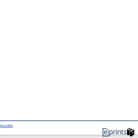
jlesztők
.