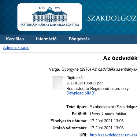
Kezdőlap
Információ
Böngészés
Adminisztráció
Az ózdvidék
Varga, Györgyné
(1976)
Az ózdvidéki szénbányák 
Digitalizált
20170126105813.pdf
Restricted to Registered users only
Download (4MB)
Tétel típus:
Szakdolgozat (Szakdolgoz
Feltöltő:
Users 1 nincs találat.
Elhelyezés dátuma:
17 Júni 2021 13:06
Utolsó változtatás:
17 Júni 2021 13:06
URI:
http://szakdolgozat.uni-es