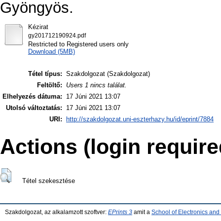
Gyöngyös.
Kézirat
gy201712190924.pdf
Restricted to Registered users only
Download (5MB)
Tétel típus:
Szakdolgozat (Szakdolgozat)
Feltöltő:
Users 1 nincs találat.
Elhelyezés dátuma:
17 Júni 2021 13:07
Utolsó változtatás:
17 Júni 2021 13:07
URI:
http://szakdolgozat.uni-eszterhazy.hu/id/eprint/7884
Actions (login require
Tétel szekesztése
Szakdolgozat, az alkalamzott szoftver:
EPrints 3
amit a
School of Electronics an