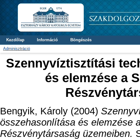
Kezdőlap
Információ
Böngészés
Adminisztráció
Szennyvíztisztítási te
és elemzése a S
Részvénytár
Bengyik, Károly
(2004)
Szennyvíz
összehasonlítása és elemzése a 
Részvénytársaság üzemeiben.
S