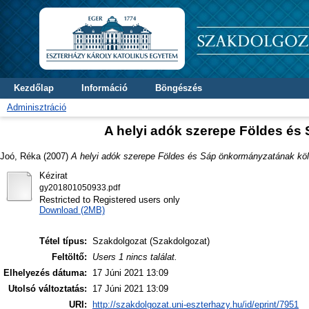
Kezdőlap
Információ
Böngészés
Adminisztráció
A helyi adók szerepe Földes é
Joó, Réka
(2007)
A helyi adók szerepe Földes és Sáp önkormányzatának kö
Kézirat
gy201801050933.pdf
Restricted to Registered users only
Download (2MB)
Tétel típus:
Szakdolgozat (Szakdolgozat)
Feltöltő:
Users 1 nincs találat.
Elhelyezés dátuma:
17 Júni 2021 13:09
Utolsó változtatás:
17 Júni 2021 13:09
URI:
http://szakdolgozat.uni-eszterhazy.hu/id/eprint/7951