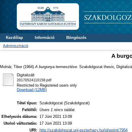
Kezdőlap
Információ
Böngészés
Adminisztráció
A burg
Molnár, Tibor
(1964)
A burgonya termesztése.
Szakdolgozat thesis, Digitalizá
Digitalizált
20170524110158.pdf
Restricted to Registered users only
Download (12MB)
Tétel típus:
Szakdolgozat (Szakdolgozat)
Feltöltő:
Users 1 nincs találat.
Elhelyezés dátuma:
17 Júni 2021 13:09
Utolsó változtatás:
17 Júni 2021 13:09
URI:
http://szakdolgozat.uni-eszterhazy.hu/id/eprint/7954