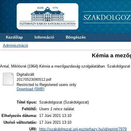
Kezdőlap
Információ
Böngészés
Adminisztráció
Kémia a mező
Antal, Miklósné
(1964)
Kémia a mezőgazdaság szolgálatában.
Szakdolgozat t
Digitalizált
20170523090512.pdf
Restricted to Registered users only
Download (5MB)
Tétel típus:
Szakdolgozat (Szakdolgozat)
Feltöltő:
Users 1 nincs találat.
Elhelyezés dátuma:
17 Júni 2021 13:10
Utolsó változtatás:
17 Júni 2021 13:10
URI:
http://szakdolgozat.uni-eszterhazy.hu/id/eprint/7979