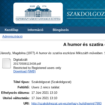
Kezdőlap
Információ
Böngészés
Adminisztráció
A humor és szatíra
Jánosfy, Magdolna
(1977)
A humor és szatíra eszközei Mikszáth műveiben.
S
Digitalizált
20170508113438.pdf
Restricted to Registered users only
Download (5MB)
Tétel típus:
Szakdolgozat (Szakdolgozat)
Feltöltő:
Users 1 nincs találat.
Elhelyezés dátuma:
17 Júni 2021 13:10
Utolsó változtatás:
17 Júni 2021 13:10
URI:
http://szakdolgozat.uni-eszterhazy.hu/id/eprint/7993