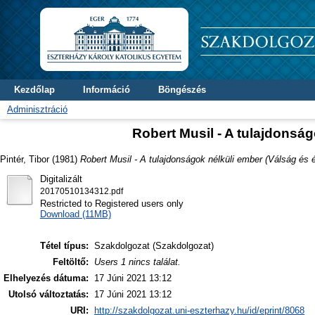
Kezdőlap
Információ
Böngészés
Adminisztráció
Robert Musil - A tulajdonság
Pintér, Tibor
(1981)
Robert Musil - A tulajdonságok nélküli ember (Válság és é
Digitalizált
20170510134312.pdf
Restricted to Registered users only
Download (11MB)
Tétel típus:
Szakdolgozat (Szakdolgozat)
Feltöltő:
Users 1 nincs találat.
Elhelyezés dátuma:
17 Júni 2021 13:12
Utolsó változtatás:
17 Júni 2021 13:12
URI:
http://szakdolgozat.uni-eszterhazy.hu/id/eprint/8068