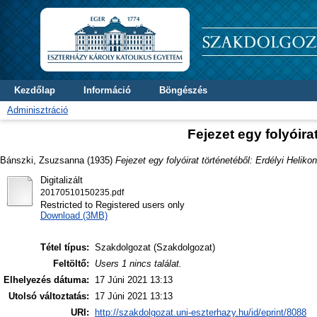
Kezdőlap
Információ
Böngészés
Adminisztráció
Fejezet egy folyóira
Bánszki, Zsuzsanna
(1935)
Fejezet egy folyóirat történetéből: Erdélyi Helikon
Digitalizált
20170510150235.pdf
Restricted to Registered users only
Download (3MB)
Tétel típus:
Szakdolgozat (Szakdolgozat)
Feltöltő:
Users 1 nincs találat.
Elhelyezés dátuma:
17 Júni 2021 13:13
Utolsó változtatás:
17 Júni 2021 13:13
URI:
http://szakdolgozat.uni-eszterhazy.hu/id/eprint/8088