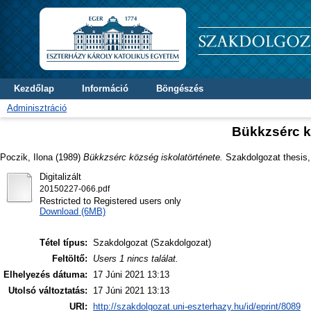
Kezdőlap
Információ
Böngészés
Adminisztráció
Bükkzsérc k
Poczik, Ilona
(1989)
Bükkzsérc község iskolatörténete.
Szakdolgozat thesis, 
Digitalizált
20150227-066.pdf
Restricted to Registered users only
Download (6MB)
Tétel típus:
Szakdolgozat (Szakdolgozat)
Feltöltő:
Users 1 nincs találat.
Elhelyezés dátuma:
17 Júni 2021 13:13
Utolsó változtatás:
17 Júni 2021 13:13
URI:
http://szakdolgozat.uni-eszterhazy.hu/id/eprint/8089