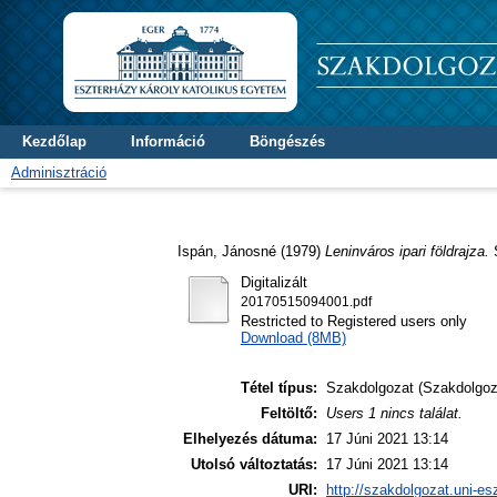
Kezdőlap
Információ
Böngészés
Adminisztráció
Ispán, Jánosné
(1979)
Leninváros ipari földrajza.
S
Digitalizált
20170515094001.pdf
Restricted to Registered users only
Download (8MB)
Tétel típus:
Szakdolgozat (Szakdolgoz
Feltöltő:
Users 1 nincs találat.
Elhelyezés dátuma:
17 Júni 2021 13:14
Utolsó változtatás:
17 Júni 2021 13:14
URI:
http://szakdolgozat.uni-es