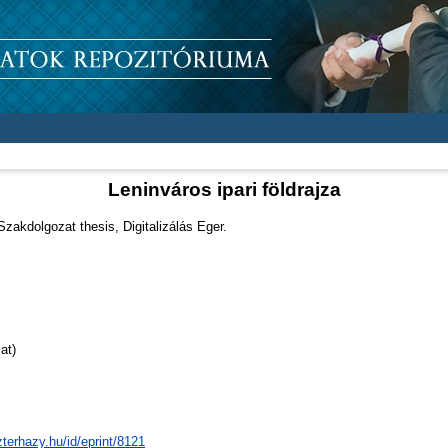
Leninváros ipari földrajza
zakdolgozat thesis, Digitalizálás Eger.
at)
zterhazy.hu/id/eprint/8121