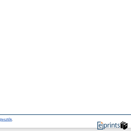
jlesztők
.