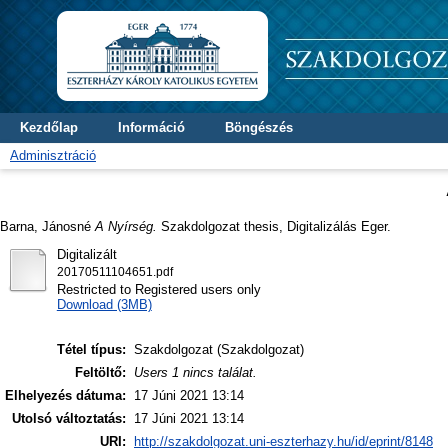
Kezdőlap
Információ
Böngészés
Adminisztráció
Barna, Jánosné
A Nyírség.
Szakdolgozat thesis, Digitalizálás Eger.
Digitalizált
20170511104651.pdf
Restricted to Registered users only
Download (3MB)
Tétel típus:
Szakdolgozat (Szakdolgozat)
Feltöltő:
Users 1 nincs találat.
Elhelyezés dátuma:
17 Júni 2021 13:14
Utolsó változtatás:
17 Júni 2021 13:14
URI:
http://szakdolgozat.uni-eszterhazy.hu/id/eprint/8148