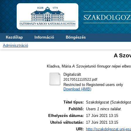
Kezdőlap
Információ
Böngészés
Adminisztráció
A Szov
Kladiva, Mária
A Szovjetunió finnugor népei elbes
Digitalizált
20170511110522.pdf
Restricted to Registered users only
Download (4MB)
Tétel típus:
Szakdolgozat (Szakdolgoz
Feltöltő:
Users 1 nincs találat.
Elhelyezés dátuma:
17 Júni 2021 13:15
Utolsó változtatás:
17 Júni 2021 13:15
URI:
http://szakdolgozat.uni-es