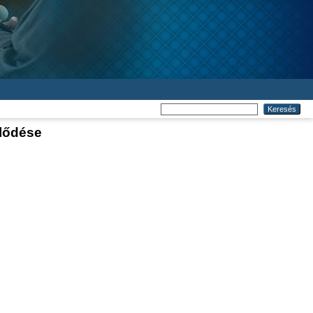
jlődése