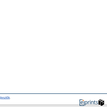
jlesztők
.