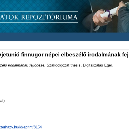
jetunió finnugor népei elbeszélő irodalmának fe
zélő irodalmának fejlődése.
Szakdolgozat thesis, Digitalizálás Eger.
at)
zterhazy.hu/id/eprint/8154