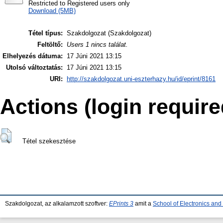
Restricted to Registered users only
Download (5MB)
Tétel típus:
Szakdolgozat (Szakdolgozat)
Feltöltő:
Users 1 nincs találat.
Elhelyezés dátuma:
17 Júni 2021 13:15
Utolsó változtatás:
17 Júni 2021 13:15
URI:
http://szakdolgozat.uni-eszterhazy.hu/id/eprint/8161
Actions (login require
Tétel szekesztése
Szakdolgozat, az alkalamzott szoftver:
EPrints 3
amit a
School of Electronics an