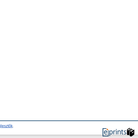
jlesztők
.