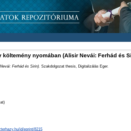
 költemény nyomában (Alisir Nevái: Ferhád és Si
evái: Ferhád és Sirin).
Szakdolgozat thesis, Digitalizálás Eger.
at)
zterhazy.hu/id/eprint/8215