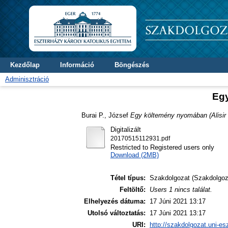
Kezdőlap
Információ
Böngészés
Adminisztráció
Egy
Burai P., József
Egy költemény nyomában (Alisir N
Digitalizált
20170515112931.pdf
Restricted to Registered users only
Download (2MB)
Tétel típus:
Szakdolgozat (Szakdolgoz
Feltöltő:
Users 1 nincs találat.
Elhelyezés dátuma:
17 Júni 2021 13:17
Utolsó változtatás:
17 Júni 2021 13:17
URI:
http://szakdolgozat.uni-es