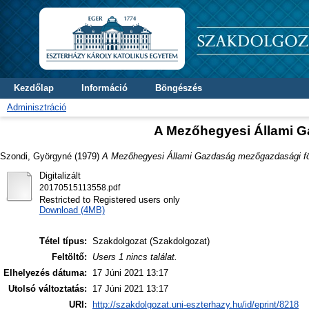
Kezdőlap
Információ
Böngészés
Adminisztráció
A Mezőhegyesi Állami G
Szondi, Györgyné
(1979)
A Mezőhegyesi Állami Gazdaság mezőgazdasági fö
Digitalizált
20170515113558.pdf
Restricted to Registered users only
Download (4MB)
Tétel típus:
Szakdolgozat (Szakdolgozat)
Feltöltő:
Users 1 nincs találat.
Elhelyezés dátuma:
17 Júni 2021 13:17
Utolsó változtatás:
17 Júni 2021 13:17
URI:
http://szakdolgozat.uni-eszterhazy.hu/id/eprint/8218