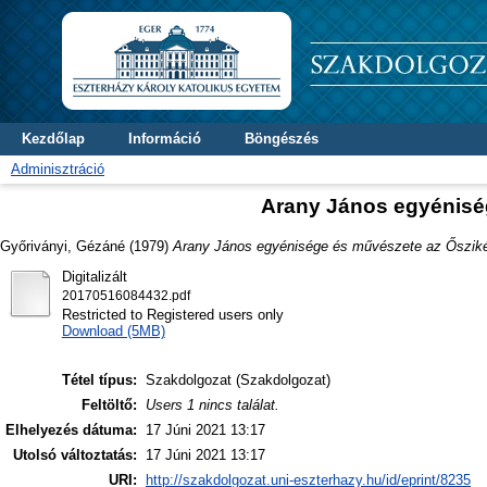
Kezdőlap
Információ
Böngészés
Adminisztráció
Arany János egyénisé
Győriványi, Gézáné
(1979)
Arany János egyénisége és művészete az Őszik
Digitalizált
20170516084432.pdf
Restricted to Registered users only
Download (5MB)
Tétel típus:
Szakdolgozat (Szakdolgozat)
Feltöltő:
Users 1 nincs találat.
Elhelyezés dátuma:
17 Júni 2021 13:17
Utolsó változtatás:
17 Júni 2021 13:17
URI:
http://szakdolgozat.uni-eszterhazy.hu/id/eprint/8235