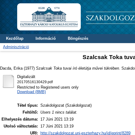
Kezdőlap
Információ
Böngészés
Adminisztráció
Szalcsak Toka tuva
Dacda, Erika
(1977)
Szalcsak Toka tuvai író életútja művei tükrében.
Szakdolg
Digitalizált
20170516130429.pdf
Restricted to Registered users only
Download (8MB)
Tétel típus:
Szakdolgozat (Szakdolgozat)
Feltöltő:
Users 1 nincs találat.
Elhelyezés dátuma:
17 Júni 2021 13:19
Utolsó változtatás:
17 Júni 2021 13:19
URI:
http://szakdolgozat.uni-eszterhazy.hu/id/eprint/8289