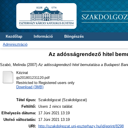
Kezdőlap
Információ
Böngészés
Adminisztráció
Az adósságrendező hitel bem
Szabó, Melinda
(2007)
Az adósságrendező hitel bemutatása a Budapest Bank
Kézirat
gy201801231120.pdf
Restricted to Registered users only
Download (3MB)
Tétel típus:
Szakdolgozat (Szakdolgozat)
Feltöltő:
Users 1 nincs találat.
Elhelyezés dátuma:
17 Júni 2021 13:19
Utolsó változtatás:
17 Júni 2021 13:19
URI:
http://szakdolgozat.uni-eszterhazy.hu/id/eprint/8298