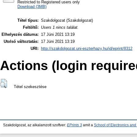
Restricted to Registered users only
Download (3MB)
Tétel típus:
Szakdolgozat (Szakdolgozat)
Feltöltő:
Users 1 nincs találat.
Elhelyezés dátuma:
17 Júni 2021 13:19
Utolsó változtatás:
17 Júni 2021 13:19
URI:
http://szakdolgozat.uni-eszterhazy.hu/id/eprint/8312
Actions (login require
Tétel szekesztése
Szakdolgozat, az alkalamzott szoftver:
EPrints 3
amit a
School of Electronics an