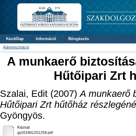
Kezdőlap
Információ
Böngészés
Adminisztráció
A munkaerő biztosítás
Hűtőipari Zrt 
Szalai, Edit
(2007)
A munkaerő b
Hűtőipari Zrt hűtőház részlegéné
Gyöngyös.
Kézirat
gy201801251259.pdf