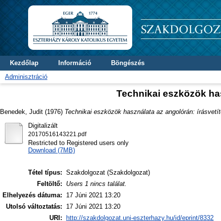
Kezdőlap
Információ
Böngészés
Adminisztráció
Technikai eszközök has
Benedek, Judit
(1976)
Technikai eszközök használata az angolórán: írásvetít
Digitalizált
20170516143221.pdf
Restricted to Registered users only
Download (7MB)
Tétel típus:
Szakdolgozat (Szakdolgozat)
Feltöltő:
Users 1 nincs találat.
Elhelyezés dátuma:
17 Júni 2021 13:20
Utolsó változtatás:
17 Júni 2021 13:20
URI:
http://szakdolgozat.uni-eszterhazy.hu/id/eprint/8332