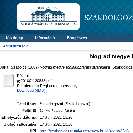
Kezdőlap
Információ
Böngészés
Adminisztráció
Nógrád megye fo
Járja, Szabolcs
(2007)
Nógrád megye foglalkoztatási stratégiája.
Szakdolgozat
Kézirat
gy201801120838.pdf
Restricted to Registered users only
Download (4MB)
Tétel típus:
Szakdolgozat (Szakdolgozat)
Feltöltő:
Users 1 nincs találat.
Elhelyezés dátuma:
17 Júni 2021 13:20
Utolsó változtatás:
17 Júni 2021 13:20
URI:
http://szakdolgozat.uni-eszterhazy.hu/id/eprint/8346