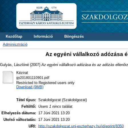
Kezdőlap
Információ
Böngészés
Adminisztráció
Az egyéni vállalkozó adózása é
Gulyás, Lászlóné
(2007)
Az egyéni vállalkozó adózása és az adózás ellenőrz
Kézirat
gy201801110901.pdf
Restricted to Registered users only
Download (9MB)
Tétel típus:
Szakdolgozat (Szakdolgozat)
Feltöltő:
Users 1 nincs találat.
Elhelyezés dátuma:
17 Júni 2021 13:20
Utolsó változtatás:
17 Júni 2021 13:20
URI:
http://szakdolgozat.uni-eszterhazy.hu/id/eprint/8350