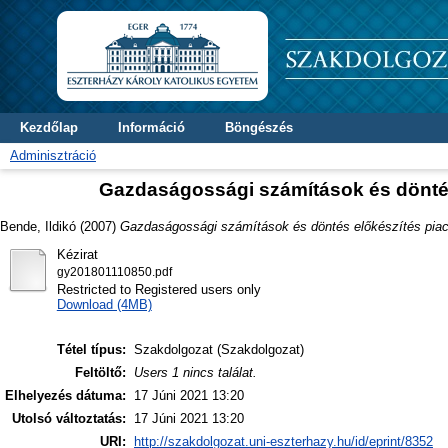
Kezdőlap
Információ
Böngészés
Adminisztráció
Gazdaságossági számítások és döntés
Bende, Ildikó
(2007)
Gazdaságossági számítások és döntés előkészítés piac
Kézirat
gy201801110850.pdf
Restricted to Registered users only
Download (4MB)
Tétel típus:
Szakdolgozat (Szakdolgozat)
Feltöltő:
Users 1 nincs találat.
Elhelyezés dátuma:
17 Júni 2021 13:20
Utolsó változtatás:
17 Júni 2021 13:20
URI:
http://szakdolgozat.uni-eszterhazy.hu/id/eprint/8352