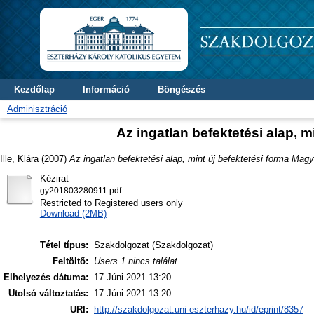
Kezdőlap
Információ
Böngészés
Adminisztráció
Az ingatlan befektetési alap, 
Ille, Klára
(2007)
Az ingatlan befektetési alap, mint új befektetési forma Mag
Kézirat
gy201803280911.pdf
Restricted to Registered users only
Download (2MB)
Tétel típus:
Szakdolgozat (Szakdolgozat)
Feltöltő:
Users 1 nincs találat.
Elhelyezés dátuma:
17 Júni 2021 13:20
Utolsó változtatás:
17 Júni 2021 13:20
URI:
http://szakdolgozat.uni-eszterhazy.hu/id/eprint/8357