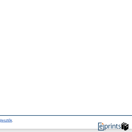
jlesztők
.