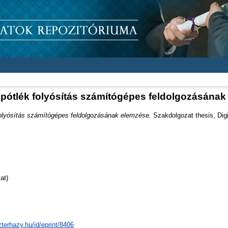
 pótlék folyósítás számítógépes feldolgozásána
folyósítás számítógépes feldolgozásának elemzése.
Szakdolgozat thesis, Dig
at)
zterhazy.hu/id/eprint/8406