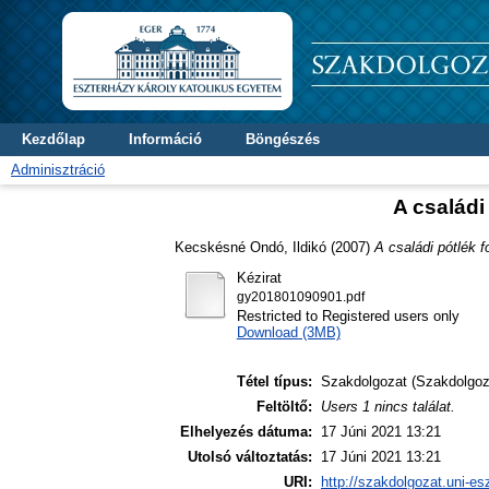
Kezdőlap
Információ
Böngészés
Adminisztráció
A családi
Kecskésné Ondó, Ildikó
(2007)
A családi pótlék 
Kézirat
gy201801090901.pdf
Restricted to Registered users only
Download (3MB)
Tétel típus:
Szakdolgozat (Szakdolgoz
Feltöltő:
Users 1 nincs találat.
Elhelyezés dátuma:
17 Júni 2021 13:21
Utolsó változtatás:
17 Júni 2021 13:21
URI:
http://szakdolgozat.uni-es