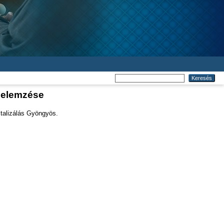
k elemzése
italizálás Gyöngyös.