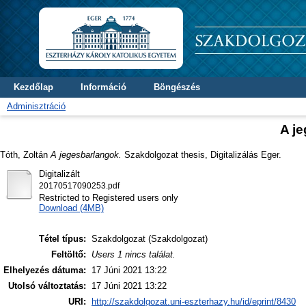
Kezdőlap
Információ
Böngészés
Adminisztráció
A j
Tóth, Zoltán
A jegesbarlangok.
Szakdolgozat thesis, Digitalizálás Eger.
Digitalizált
20170517090253.pdf
Restricted to Registered users only
Download (4MB)
Tétel típus:
Szakdolgozat (Szakdolgozat)
Feltöltő:
Users 1 nincs találat.
Elhelyezés dátuma:
17 Júni 2021 13:22
Utolsó változtatás:
17 Júni 2021 13:22
URI:
http://szakdolgozat.uni-eszterhazy.hu/id/eprint/8430