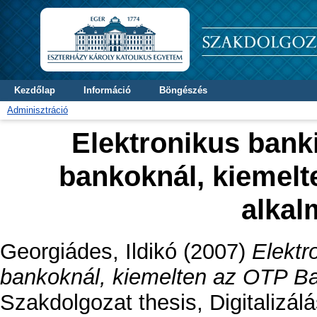
Kezdőlap
Információ
Böngészés
Adminisztráció
Elektronikus banki
bankoknál, kiemelt
alkal
Georgiádes, Ildikó
(2007)
Elektr
bankoknál, kiemelten az OTP Ba
Szakdolgozat thesis, Digitalizá