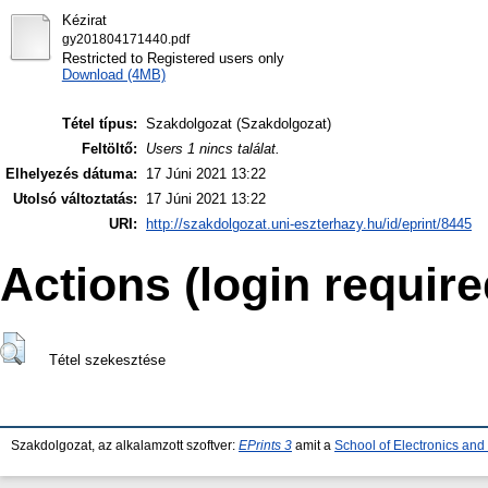
Kézirat
gy201804171440.pdf
Restricted to Registered users only
Download (4MB)
Tétel típus:
Szakdolgozat (Szakdolgozat)
Feltöltő:
Users 1 nincs találat.
Elhelyezés dátuma:
17 Júni 2021 13:22
Utolsó változtatás:
17 Júni 2021 13:22
URI:
http://szakdolgozat.uni-eszterhazy.hu/id/eprint/8445
Actions (login require
Tétel szekesztése
Szakdolgozat, az alkalamzott szoftver:
EPrints 3
amit a
School of Electronics an